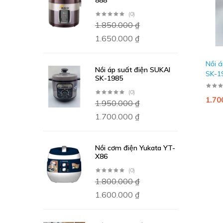
888
(0)
1.850.000
₫
1.650.000
₫
Nồi á
Nồi áp suất điện SUKAI
SK-1
SK-1985
(0)
1.70
1.950.000
₫
1.700.000
₫
Nồi cơm điện Yukata YT-
X86
(0)
1.800.000
₫
1.600.000
₫