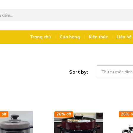
Trang chủ
Cửa hàng
Kiến thức
Liên hệ
Sort by:
Thứ tự mặc định
off
26% off
26% o
Add to wishlist
Add to wishlist