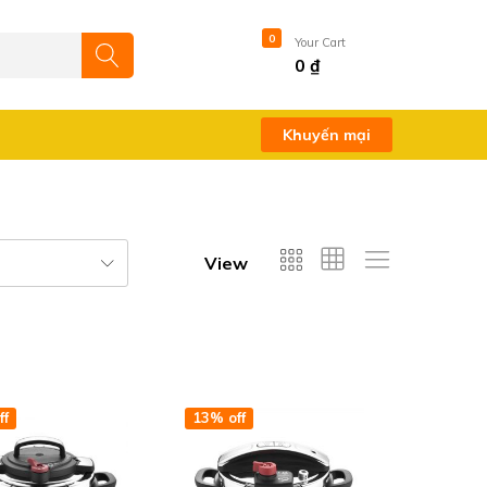
0
0
Your Cart
0
₫
Khuyến mại
View
ff
13% off
Add to wishlist
Add to wishlist