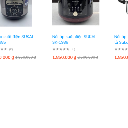
p suất điện SUKAI
Nồi áp suất điện SUKAI
Nồi áp 
985
SK-1986
từ Suka
(0)
(0)
0.000
₫
1.850.000
₫
1.850
1.950.000
₫
2.500.000
₫