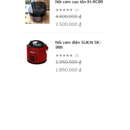
Nồi cơm cao tần IH-RC89
(0)
4.800.000
₫
3.500.000
₫
Nồi cơm điện SUKAI SK-
999
(0)
1.950.000
₫
1.850.000
₫