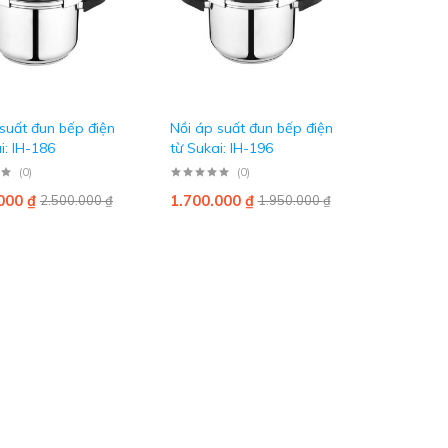
suất đun bếp điện
Nồi áp suất đun bếp điện
i: IH-186
từ Sukai: IH-196
(0)
(0)
.000
₫
1.700.000
₫
2.500.000
₫
1.950.000
₫