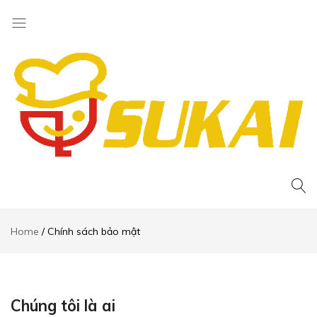
Thiết
kế
website
Home
Chính sách bảo mật
bán
hàng
Chúng tôi là ai