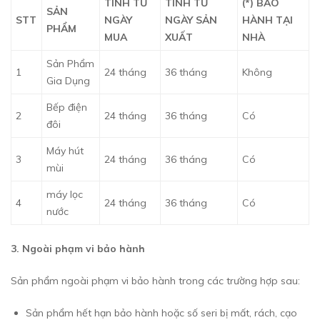
TÍNH TỪ
TÍNH TỪ
(*) BẢO
SẢN
STT
NGÀY
NGÀY SẢN
HÀNH TẠI
PHẨM
MUA
XUẤT
NHÀ
Sản Phẩm
1
24 tháng
36 tháng
Không
Gia Dụng
Bếp điện
2
24 tháng
36 tháng
Có
đôi
Máy hút
3
24 tháng
36 tháng
Có
mùi
máy lọc
4
24 tháng
36 tháng
Có
nước
3. Ngoài phạm vi bảo hành
Sản phẩm ngoài phạm vi bảo hành trong các trường hợp sau:
Sản phẩm hết hạn bảo hành hoặc số seri bị mất, rách, cạo