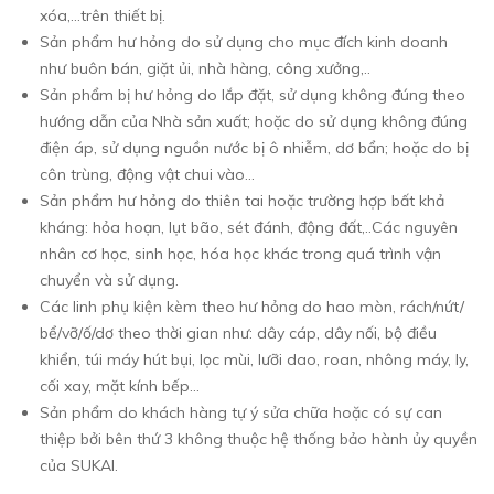
xóa,…trên thiết bị.
Sản phẩm hư hỏng do sử dụng cho mục đích kinh doanh
như buôn bán, giặt ủi, nhà hàng, công xưởng,..
Sản phẩm bị hư hỏng do lắp đặt, sử dụng không đúng theo
hướng dẫn của Nhà sản xuất; hoặc do sử dụng không đúng
điện áp, sử dụng nguồn nước bị ô nhiễm, dơ bẩn; hoặc do bị
côn trùng, động vật chui vào…
Sản phẩm hư hỏng do thiên tai hoặc trường hợp bất khả
kháng: hỏa hoạn, lụt bão, sét đánh, động đất,..Các nguyên
nhân cơ học, sinh học, hóa học khác trong quá trình vận
chuyển và sử dụng.
Các linh phụ kiện kèm theo hư hỏng do hao mòn, rách/nứt/
bể/vỡ/ố/dơ theo thời gian như: dây cáp, dây nối, bộ điều
khiển, túi máy hút bụi, lọc mùi, lưỡi dao, roan, nhông máy, ly,
cối xay, mặt kính bếp…
Sản phẩm do khách hàng tự ý sửa chữa hoặc có sự can
thiệp bởi bên thứ 3 không thuộc hệ thống bảo hành ủy quyền
của SUKAI.